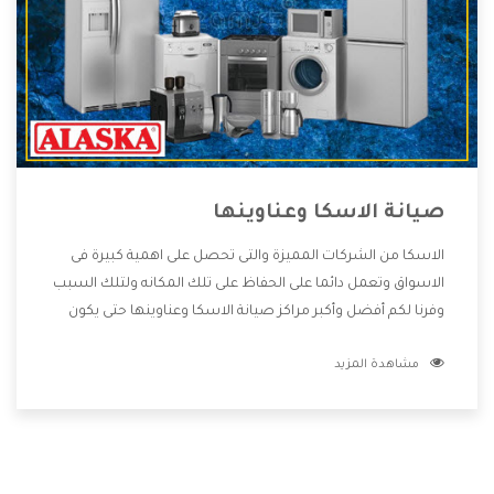
صيانة الاسكا وعناوينها
الاسكا من الشركات المميزة والتى تحصل على اهمية كبيرة فى
الاسواق وتعمل دائما على الحفاظ على تلك المكانه ولتلك السبب
وفرنا لكم أفضل وأكبر مراكز صيانة الاسكا وعناوينها حتى يكون
قريب من كل العملاء ويستطيع القيام بتصليح جميع المنتجات
مشاهدة المزيد
دون اى ازعاج كما أننا نهتم بكل ما يحتاجه المستهلك لكى نحافظ
على ثقتهم بنا ،وهتستمتع بأقوى العروض والخدمات ما بعد البيع
التى ترضى العميل