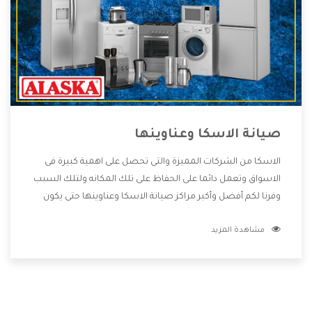
صيانة الاسكا وعناوينها
الاسكا من الشركات المميزة والتى تحصل على اهمية كبيرة فى
الاسواق وتعمل دائما على الحفاظ على تلك المكانه ولتلك السبب
وفرنا لكم أفضل وأكبر مراكز صيانة الاسكا وعناوينها حتى يكون
قريب من كل العملاء ويستطيع القيام بتصليح جميع المنتجات
مشاهدة المزيد
دون اى ازعاج كما أننا نهتم بكل ما يحتاجه المستهلك لكى نحافظ
على ثقتهم بنا ،وهتستمتع بأقوى العروض والخدمات ما بعد البيع
التى ترضى العميل