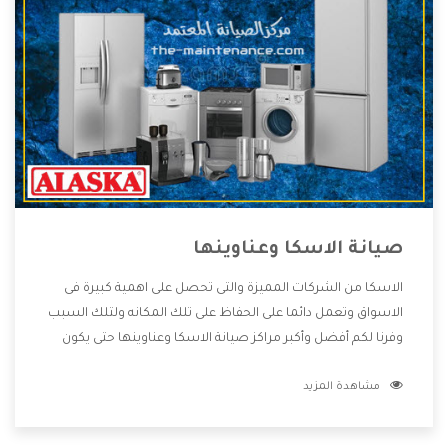
صيانة الاسكا وعناوينها
الاسكا من الشركات المميزة والتى تحصل على اهمية كبيرة فى
الاسواق وتعمل دائما على الحفاظ على تلك المكانه ولتلك السبب
وفرنا لكم أفضل وأكبر مراكز صيانة الاسكا وعناوينها حتى يكون
قريب من كل العملاء ويستطيع القيام بتصليح جميع المنتجات
مشاهدة المزيد
دون اى ازعاج كما أننا نهتم بكل ما يحتاجه المستهلك لكى نحافظ
على ثقتهم بنا ،وهتستمتع بأقوى العروض والخدمات ما بعد البيع
التى ترضى العميل