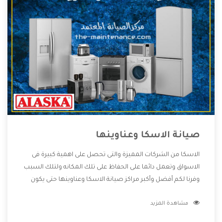
صيانة الاسكا وعناوينها
الاسكا من الشركات المميزة والتى تحصل على اهمية كبيرة فى
الاسواق وتعمل دائما على الحفاظ على تلك المكانه ولتلك السبب
وفرنا لكم أفضل وأكبر مراكز صيانة الاسكا وعناوينها حتى يكون
قريب من كل العملاء ويستطيع القيام بتصليح جميع المنتجات
مشاهدة المزيد
دون اى ازعاج كما أننا نهتم بكل ما يحتاجه المستهلك لكى نحافظ
على ثقتهم بنا ،وهتستمتع بأقوى العروض والخدمات ما بعد البيع