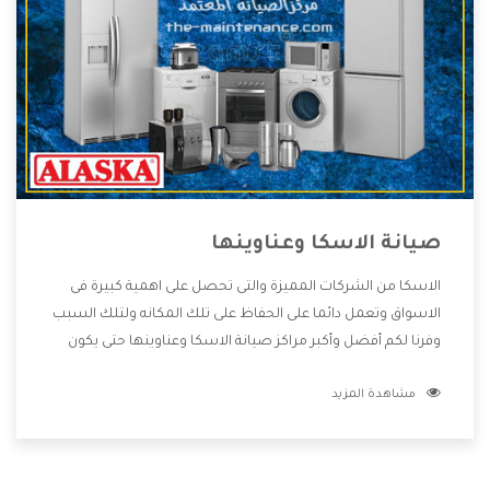
صيانة الاسكا وعناوينها
الاسكا من الشركات المميزة والتى تحصل على اهمية كبيرة فى
الاسواق وتعمل دائما على الحفاظ على تلك المكانه ولتلك السبب
وفرنا لكم أفضل وأكبر مراكز صيانة الاسكا وعناوينها حتى يكون
قريب من كل العملاء ويستطيع القيام بتصليح جميع المنتجات
مشاهدة المزيد
دون اى ازعاج كما أننا نهتم بكل ما يحتاجه المستهلك لكى نحافظ
على ثقتهم بنا ،وهتستمتع بأقوى العروض والخدمات ما بعد البيع
التى ترضى العميل