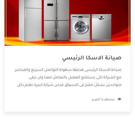
صيانة الاسكا الرئيسي
صيانة الاسكا الرئيسي هدفها سهولة التواصل السريع والمباشر
مع الشركة لكى يستمتع العميل بالتعامل معنا وان نبقى
متواجدين بشكل مميز فى الاسواق فنحن شركة كبيرة نهتم بكل
التفاصيل المهمة للعميل وان يستمتع بالخدمات التى تنفرد
مشاهدة المزيد
الشركة بها والتى تكون منها خدمة الصيانة التى تكون من أهم
الخدمات التى يرغب بها العميل لأنها تحافظ على كفاءة المنتج
كما أن شركة الاسكا تقدم لنا جميع الأجهزة التى نبحث عنها
وأقوى الأسعار التى تكون مناسبة لكثير من العملاء