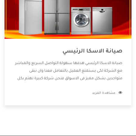
صيانة الاسكا الرئيسي
صيانة الاسكا الرئيسي هدفها سهولة التواصل السريع والمباشر
مع الشركة لكى يستمتع العميل بالتعامل معنا وان نبقى
متواجدين بشكل مميز فى الاسواق فنحن شركة كبيرة نهتم بكل
التفاصيل المهمة للعميل وان يستمتع بالخدمات التى تنفرد
مشاهدة المزيد
الشركة بها والتى تكون منها خدمة الصيانة التى تكون من أهم
الخدمات التى يرغب بها العميل لأنها تحافظ على كفاءة المنتج
كما أن شركة الاسكا تقدم لنا جميع الأجهزة التى نبحث عنها
وأقوى الأسعار التى تكون مناسبة لكثير من العملاء