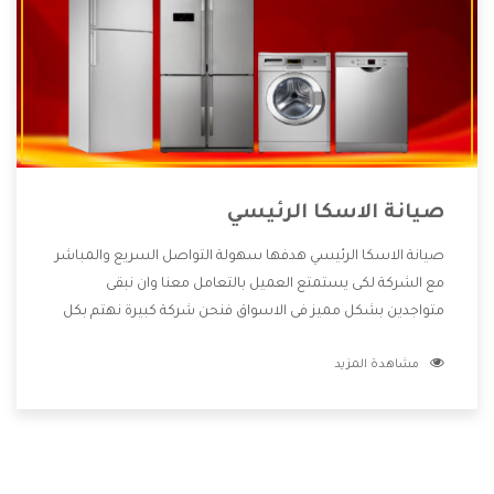
صيانة الاسكا الرئيسي
صيانة الاسكا الرئيسي هدفها سهولة التواصل السريع والمباشر
مع الشركة لكى يستمتع العميل بالتعامل معنا وان نبقى
متواجدين بشكل مميز فى الاسواق فنحن شركة كبيرة نهتم بكل
التفاصيل المهمة للعميل وان يستمتع بالخدمات التى تنفرد
مشاهدة المزيد
الشركة بها والتى تكون منها خدمة الصيانة التى تكون من أهم
الخدمات التى يرغب بها العميل لأنها تحافظ على كفاءة المنتج
كما أن شركة الاسكا تقدم لنا جميع الأجهزة التى نبحث عنها
وأقوى الأسعار التى تكون مناسبة لكثير من العملاء