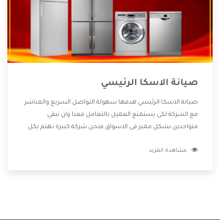
صيانة الاسكا الرئيسي
صيانة الاسكا الرئيسي هدفها سهولة التواصل السريع والمباشر
مع الشركة لكى يستمتع العميل بالتعامل معنا وان نبقى
متواجدين بشكل مميز فى الاسواق فنحن شركة كبيرة نهتم بكل
التفاصيل المهمة للعميل وان يستمتع بالخدمات التى تنفرد
مشاهدة المزيد
الشركة بها والتى تكون منها خدمة الصيانة التى تكون من أهم
الخدمات التى يرغب بها العميل لأنها تحافظ على كفاءة المنتج
كما أن شركة الاسكا تقدم لنا جميع الأجهزة التى نبحث عنها
وأقوى الأسعار التى تكون مناسبة لكثير من العملاء