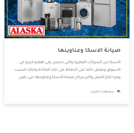
صيانة الاسكا وعناوينها
الاسكا من الشركات المميزة والتى تحصل على اهمية كبيرة فى
الاسواق وتعمل دائما على الحفاظ على تلك المكانه ولتلك السبب
وفرنا لكم أفضل وأكبر مراكز صيانة الاسكا وعناوينها حتى يكون
قريب من كل العملاء ويستطيع القيام بتصليح جميع المنتجات
مشاهدة المزيد
دون اى ازعاج كما أننا نهتم بكل ما يحتاجه المستهلك لكى نحافظ
على ثقتهم بنا ،وهتستمتع بأقوى العروض والخدمات ما بعد البيع
التى ترضى العميل