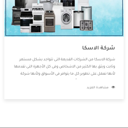
شركة الاسكا
شركة الاسكا من الشركات القديمة التى تتواجد بشكل مستمر
وثابت ويثق بها الكثير من الاشخاص وفى كل الأجهزة التى تقدمها
لأنها تعمل على تطوير كل ما يتوافر فى الأسواق ولأنها شركة
معروفة تهتم جدا بتوفير أفضل خدمات ما بعد البيع مع المنتجات
مشاهدة المزيد
وتقدم للعملاء أقوى العروض والخصومات التى تسهل على
المستهلك الاستمتاع بشراء جميع ما نقدمه لكم معنا هتجد كل
ما هو جديد وأفضل