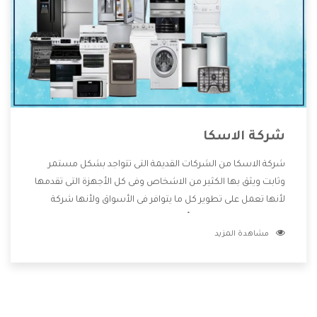
شركة الاسكا
شركة الاسكا من الشركات القديمة التى تتواجد بشكل مستمر
وثابت ويثق بها الكثير من الاشخاص وفى كل الأجهزة التى تقدمها
لأنها تعمل على تطوير كل ما يتوافر فى الأسواق ولأنها شركة
معروفة تهتم جدا بتوفير أفضل خدمات ما بعد البيع مع المنتجات
مشاهدة المزيد
وتقدم للعملاء أقوى العروض والخصومات التى تسهل على
المستهلك الاستمتاع بشراء جميع ما نقدمه لكم معنا هتجد كل
ما هو جديد وأفضل