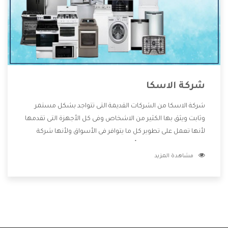
شركة الاسكا
شركة الاسكا من الشركات القديمة التى تتواجد بشكل مستمر
وثابت ويثق بها الكثير من الاشخاص وفى كل الأجهزة التى تقدمها
لأنها تعمل على تطوير كل ما يتوافر فى الأسواق ولأنها شركة
معروفة تهتم جدا بتوفير أفضل خدمات ما بعد البيع مع المنتجات
مشاهدة المزيد
وتقدم للعملاء أقوى العروض والخصومات التى تسهل على
المستهلك الاستمتاع بشراء جميع ما نقدمه لكم معنا هتجد كل
ما هو جديد وأفضل