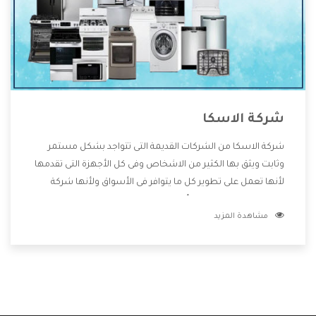
شركة الاسكا
شركة الاسكا من الشركات القديمة التى تتواجد بشكل مستمر
وثابت ويثق بها الكثير من الاشخاص وفى كل الأجهزة التى تقدمها
لأنها تعمل على تطوير كل ما يتوافر فى الأسواق ولأنها شركة
معروفة تهتم جدا بتوفير أفضل خدمات ما بعد البيع مع المنتجات
مشاهدة المزيد
وتقدم للعملاء أقوى العروض والخصومات التى تسهل على
المستهلك الاستمتاع بشراء جميع ما نقدمه لكم معنا هتجد كل
ما هو جديد وأفضل