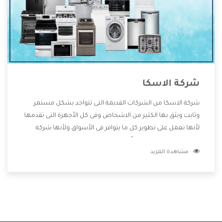
شركة الاسكا
شركة الاسكا من الشركات القديمة التى تتواجد بشكل مستمر
وثابت ويثق بها الكثير من الاشخاص وفى كل الأجهزة التى تقدمها
لأنها تعمل على تطوير كل ما يتوافر فى الأسواق ولأنها شركة
معروفة تهتم جدا بتوفير أفضل خدمات ما بعد البيع مع المنتجات
مشاهدة المزيد
وتقدم للعملاء أقوى العروض والخصومات التى تسهل على
المستهلك الاستمتاع بشراء جميع ما نقدمه لكم معنا هتجد كل
ما هو جديد وأفضل