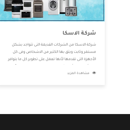
شركة الاسكا
شركة الاسكا من الشركات القديمة التى تتواجد بشكل
مستمر وثابت ويثق بها الكثير من الاشخاص وفى كل
الأجهزة التى تقدمها لأنها تعمل على تطوير كل ما يتوافر
فى الأسواق ولأنها شركة معروفة تهتم جدا بتوفير أفضل
مشاهدة المزيد
خدمات ما بعد البيع مع المنتجات وتقدم للعملاء أقوى
العروض والخصومات التى تسهل على المستهلك
الاستمتاع بشراء جميع ما نقدمه لكم معنا هتجد كل ما
هو جديد وأفضل