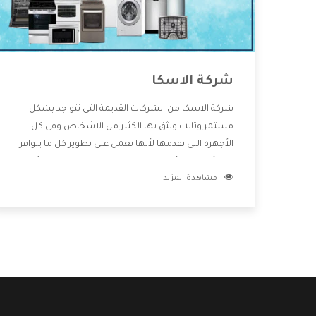
شركة الاسكا
شركة الاسكا من الشركات القديمة التى تتواجد بشكل
مستمر وثابت ويثق بها الكثير من الاشخاص وفى كل
الأجهزة التى تقدمها لأنها تعمل على تطوير كل ما يتوافر
فى الأسواق ولأنها شركة معروفة تهتم جدا بتوفير أفضل
مشاهدة المزيد
خدمات ما بعد البيع مع المنتجات وتقدم للعملاء أقوى
العروض والخصومات التى تسهل على المستهلك
الاستمتاع بشراء جميع ما نقدمه لكم معنا هتجد كل ما
هو جديد وأفضل