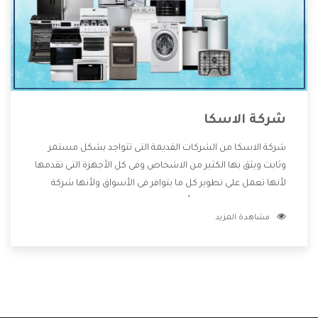
شركة الاسكا
شركة الاسكا من الشركات القديمة التى تتواجد بشكل مستمر
وثابت ويثق بها الكثير من الاشخاص وفى كل الأجهزة التى تقدمها
لأنها تعمل على تطوير كل ما يتوافر فى الأسواق ولأنها شركة
معروفة تهتم جدا بتوفير أفضل خدمات ما بعد البيع مع المنتجات
مشاهدة المزيد
وتقدم للعملاء أقوى العروض والخصومات التى تسهل على
المستهلك الاستمتاع بشراء جميع ما نقدمه لكم معنا هتجد كل
ما هو جديد وأفضل