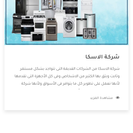
شركة الاسكا
شركة الاسكا من الشركات القديمة التى تتواجد بشكل مستمر
وثابت ويثق بها الكثير من الاشخاص وفى كل الأجهزة التى تقدمها
لأنها تعمل على تطوير كل ما يتوافر فى الأسواق ولأنها شركة
معروفة تهتم جدا بتوفير أفضل خدمات ما بعد البيع مع المنتجات
مشاهدة المزيد
وتقدم للعملاء أقوى العروض والخصومات التى تسهل على
المستهلك الاستمتاع بشراء جميع ما نقدمه لكم معنا هتجد كل
ما هو جديد وأفضل