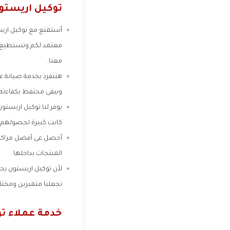
توكيل اريستو
أستمتع مع توكيل اريست
معتمد لكم وتستطيع ال
معنا .
هتنفرد بخدمة صيانة عل
ويبقى محتفظ بكفاءته 
يوفر لنا توكيل اريستو
كانت كبيرة لحصولهم 
أحصل عى أفضل مراكز ص
المنتجات بداخلها .
لأن توكيل اريستون يحص
تجعلنا متميزين ومختلف
خدمة عملاء ت