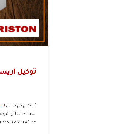
توكيل اريس
أستمتع مع توكيل
اري
المحافظات لأن شركة ا
كما أنها تهتم بالخدما