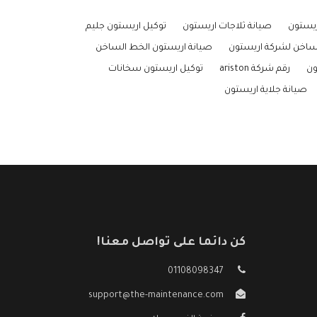
ريستون
صيانة ثلاجات اريستون
توكيل اريستون جليم
ساخن لشركة اريستون
صيانة اريستون الخط الساخن
ون
رقم شركة ariston
توكيل اريستون سخانات
صيانة جلاية اريستون
كن دائما على تواصل معنا!
01108098347
support@the-maintenance.com