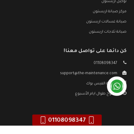
توكيل اريستون
مركز صيانة اريستون
صيانة غسالات اريستون
صيانة ثلاجات اريستون
كن دائما على تواصل معنا!
01108098347
support@the-maintenance.com
صفحة الفيس بوك
مفتوح طوال ايام الأسبوع
01108098347