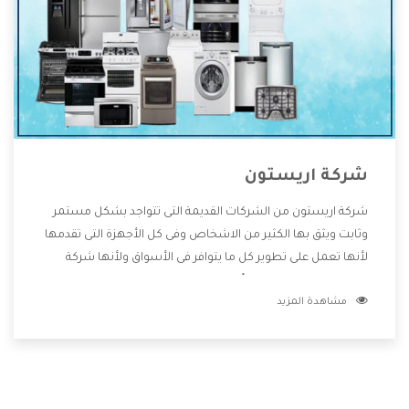
شركة اريستون
شركة اريستون من الشركات القديمة التى تتواجد بشكل مستمر
وثابت ويثق بها الكثير من الاشخاص وفى كل الأجهزة التى تقدمها
لأنها تعمل على تطوير كل ما يتوافر فى الأسواق ولأنها شركة
معروفة تهتم جدا بتوفير أفضل خدمات ما بعد البيع مع المنتجات
مشاهدة المزيد
وتقدم للعملاء أقوى العروض والخصومات التى تسهل على
المستهلك الاستمتاع بشراء جميع ما نقدمه لكم معنا هتجد كل
ما هو جديد وأفضل