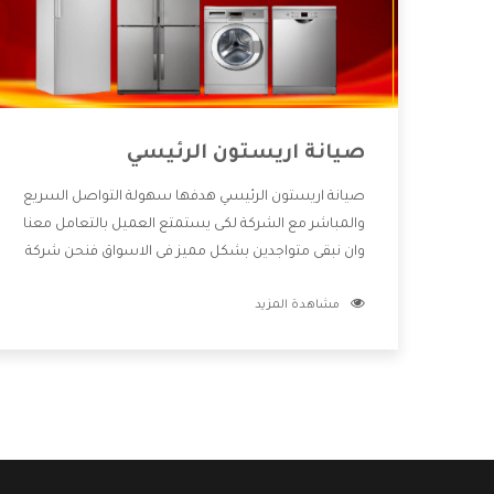
صيانة اريستون الرئيسي
صيانة اريستون الرئيسي هدفها سهولة التواصل السريع
والمباشر مع الشركة لكى يستمتع العميل بالتعامل معنا
وان نبقى متواجدين بشكل مميز فى الاسواق فنحن شركة
كبيرة نهتم بكل التفاصيل المهمة للعميل وان يستمتع
مشاهدة المزيد
بالخدمات التى تنفرد الشركة بها والتى تكون منها خدمة
الصيانة التى تكون من أهم الخدمات التى يرغب بها
العميل لأنها تحافظ على كفاءة المنتج كما أن شركة
اريستون تقدم لنا جميع الأجهزة التى نبحث عنها وأقوى
الأسعار التى تكون مناسبة لكثير من العملاء