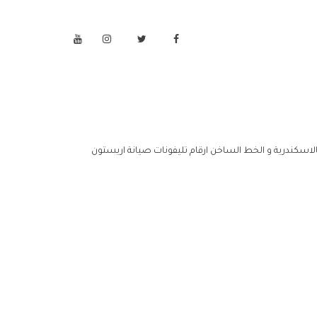
الاسكندرية و الخط الساخن ارقام تليفونات صيانة اريستون