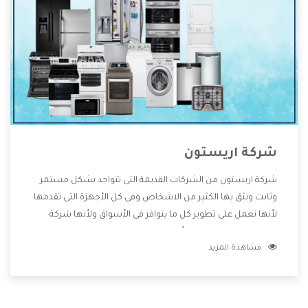
شركة اريستون
شركة اريستون من الشركات القديمة التى تتواجد بشكل مستمر
وثابت ويثق بها الكثير من الاشخاص وفى كل الأجهزة التى تقدمها
لأنها تعمل على تطوير كل ما يتوافر فى الأسواق ولأنها شركة
معروفة تهتم جدا بتوفير أفضل خدمات ما بعد البيع مع المنتجات
مشاهدة المزيد
وتقدم للعملاء أقوى العروض والخصومات التى تسهل على
المستهلك الاستمتاع بشراء جميع ما نقدمه لكم معنا هتجد كل
ما هو جديد وأفضل