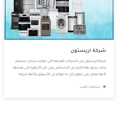
شركة اريستون
شركة اريستون من الشركات القديمة التى تتواجد بشكل مستمر
وثابت ويثق بها الكثير من الاشخاص وفى كل الأجهزة التى تقدمها
لأنها تعمل على تطوير كل ما يتوافر فى الأسواق ولأنها شركة
معروفة تهتم جدا بتوفير أفضل خدمات ما بعد البيع مع المنتجات
مشاهدة المزيد
وتقدم للعملاء أقوى العروض والخصومات التى تسهل على
المستهلك الاستمتاع بشراء جميع ما نقدمه لكم معنا هتجد كل
ما هو جديد وأفضل