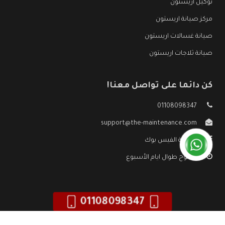
توكيل اريستون
مركز صيانة اريستون
صيانة غسالات اريستون
صيانة ثلاجات اريستون
كن دائما على تواصل معنا!
01108098347
support@the-maintenance.com
صفحة الفيس بوك
مفتوح طوال ايام الأسبوع
01108098347