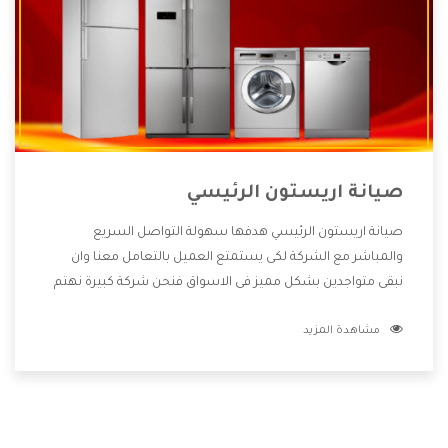
صيانة اريستون الرئيسي
صيانة اريستون الرئيسي هدفها سهولة التواصل السريع
والمباشر مع الشركة لكى يستمتع العميل بالتعامل معنا وان
نبقى متواجدين بشكل مميز فى الاسواق فنحن شركة كبيرة نهتم
بكل التفاصيل المهمة للعميل وان يستمتع بالخدمات التى تنفرد
مشاهدة المزيد
الشركة بها والتى تكون منها خدمة الصيانة التى تكون من أهم
الخدمات التى يرغب بها العميل لأنها تحافظ على كفاءة المنتج
كما أن شركة اريستون تقدم لنا جميع الأجهزة التى نبحث عنها
وأقوى الأسعار التى تكون مناسبة لكثير من العملاء