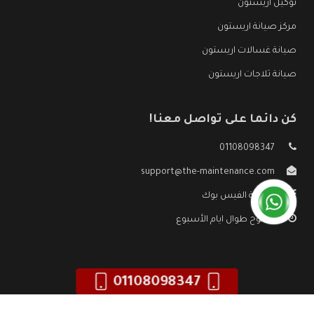
توكيل اريستون
مركز صيانة اريستون
صيانة غسالات اريستون
صيانة ثلاجات اريستون
كن دائما على تواصل معنا!
01108098347
support@the-maintenance.com
صفحة الفيس بوك
مفتوح طوال ايام الأسبوع
01108098347