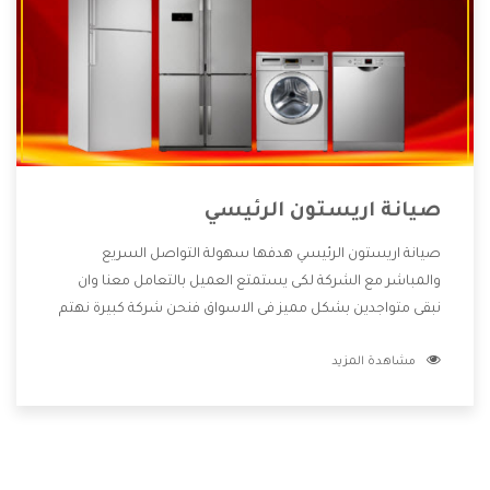
صيانة اريستون الرئيسي
صيانة اريستون الرئيسي هدفها سهولة التواصل السريع
والمباشر مع الشركة لكى يستمتع العميل بالتعامل معنا وان
نبقى متواجدين بشكل مميز فى الاسواق فنحن شركة كبيرة نهتم
بكل التفاصيل المهمة للعميل وان يستمتع بالخدمات التى تنفرد
مشاهدة المزيد
الشركة بها والتى تكون منها خدمة الصيانة التى تكون من أهم
الخدمات التى يرغب بها العميل لأنها تحافظ على كفاءة المنتج
كما أن شركة اريستون تقدم لنا جميع الأجهزة التى نبحث عنها
وأقوى الأسعار التى تكون مناسبة لكثير من العملاء