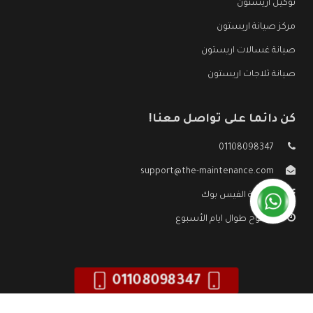
توكيل اريستون
مركز صيانة اريستون
صيانة غسالات اريستون
صيانة ثلاجات اريستون
كن دائما على تواصل معنا!
01108098347
support@the-maintenance.com
صفحة الفيس بوك
مفتوح طوال ايام الأسبوع
01108098347