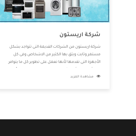
شركة اريستون
شركة اريستون من الشركات القديمة التى تتواجد بشكل
مستمر وثابت ويثق بها الكثير من الاشخاص وفى كل
الأجهزة التى تقدمها لأنها تعمل على تطوير كل ما يتوافر
فى الأسواق ولأنها شركة معروفة تهتم جدا بتوفير أفضل
مشاهدة المزيد
خدمات ما بعد البيع مع المنتجات وتقدم للعملاء أقوى
العروض والخصومات التى تسهل على المستهلك
الاستمتاع بشراء جميع ما نقدمه لكم معنا هتجد كل ما
هو جديد وأفضل