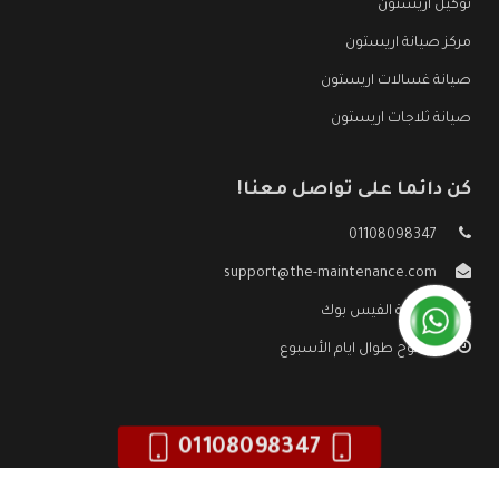
توكيل اريستون
مركز صيانة اريستون
صيانة غسالات اريستون
صيانة ثلاجات اريستون
كن دائما على تواصل معنا!
01108098347
support@the-maintenance.com
صفحة الفيس بوك
مفتوح طوال ايام الأسبوع
01108098347