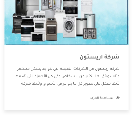
شركة اريستون
شركة اريستون من الشركات القديمة التى تتواجد بشكل مستمر
وثابت ويثق بها الكثير من الاشخاص وفى كل الأجهزة التى تقدمها
لأنها تعمل على تطوير كل ما يتوافر فى الأسواق ولأنها شركة
معروفة تهتم جدا بتوفير أفضل خدمات ما بعد البيع مع المنتجات
مشاهدة المزيد
وتقدم للعملاء أقوى العروض والخصومات التى تسهل على
المستهلك الاستمتاع بشراء جميع ما نقدمه لكم معنا هتجد كل
ما هو جديد وأفضل