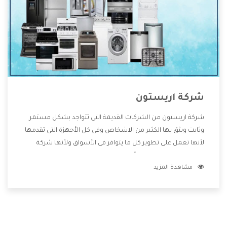
شركة اريستون
شركة اريستون من الشركات القديمة التى تتواجد بشكل مستمر
وثابت ويثق بها الكثير من الاشخاص وفى كل الأجهزة التى تقدمها
لأنها تعمل على تطوير كل ما يتوافر فى الأسواق ولأنها شركة
معروفة تهتم جدا بتوفير أفضل خدمات ما بعد البيع مع المنتجات
مشاهدة المزيد
وتقدم للعملاء أقوى العروض والخصومات التى تسهل على
المستهلك الاستمتاع بشراء جميع ما نقدمه لكم معنا هتجد كل
ما هو جديد وأفضل