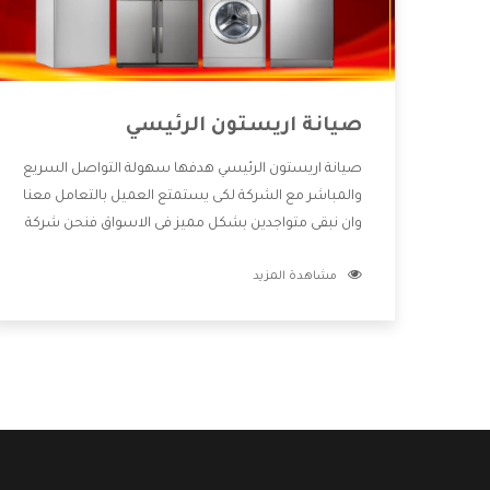
صيانة اريستون الرئيسي
صيانة اريستون الرئيسي هدفها سهولة التواصل السريع
والمباشر مع الشركة لكى يستمتع العميل بالتعامل معنا
وان نبقى متواجدين بشكل مميز فى الاسواق فنحن شركة
كبيرة نهتم بكل التفاصيل المهمة للعميل وان يستمتع
مشاهدة المزيد
بالخدمات التى تنفرد الشركة بها والتى تكون منها خدمة
الصيانة التى تكون من أهم الخدمات التى يرغب بها
العميل لأنها تحافظ على كفاءة المنتج كما أن شركة
اريستون تقدم لنا جميع الأجهزة التى نبحث عنها وأقوى
الأسعار التى تكون مناسبة لكثير من العملاء