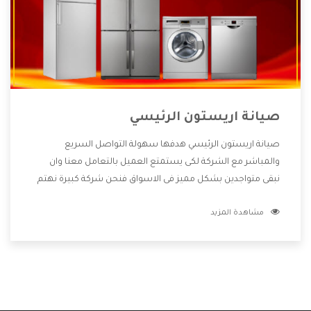
صيانة اريستون الرئيسي
صيانة اريستون الرئيسي هدفها سهولة التواصل السريع
والمباشر مع الشركة لكى يستمتع العميل بالتعامل معنا وان
نبقى متواجدين بشكل مميز فى الاسواق فنحن شركة كبيرة نهتم
بكل التفاصيل المهمة للعميل وان يستمتع بالخدمات التى تنفرد
مشاهدة المزيد
الشركة بها والتى تكون منها خدمة الصيانة التى تكون من أهم
الخدمات التى يرغب بها العميل لأنها تحافظ على كفاءة المنتج
كما أن شركة اريستون تقدم لنا جميع الأجهزة التى نبحث عنها
وأقوى الأسعار التى تكون مناسبة لكثير من العملاء