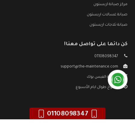
مركز صيانة اريستون
صيانة غسالات اريستون
صيانة ثلاجات اريستون
كن دائما على تواصل معنا!
01108098347
support@the-maintenance.com
صفحة الفيس بوك
مفتوح طوال ايام الأسبوع
01108098347
جميع الحقوق محفوظه ©
صيانة اريستون