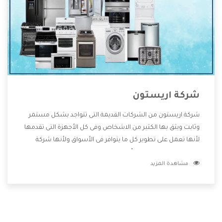
شركة اريستون
شركة اريستون من الشركات القديمة التى تتواجد بشكل مستمر
وثابت ويثق بها الكثير من الاشخاص وفى كل الأجهزة التى تقدمها
لأنها تعمل على تطوير كل ما يتوافر فى الأسواق ولأنها شركة
معروفة تهتم جدا بتوفير أفضل خدمات ما بعد البيع مع المنتجات
مشاهدة المزيد
وتقدم للعملاء أقوى العروض والخصومات التى تسهل على
المستهلك الاستمتاع بشراء جميع ما نقدمه لكم معنا هتجد كل
ما هو جديد وأفضل