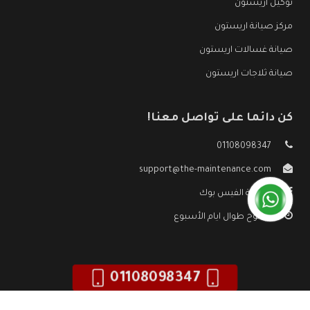
توكيل اريستون
مركز صيانة اريستون
صيانة غسالات اريستون
صيانة ثلاجات اريستون
كن دائما على تواصل معنا!
01108098347
support@the-maintenance.com
صفحة الفيس بوك
مفتوح طوال ايام الأسبوع
01108098347