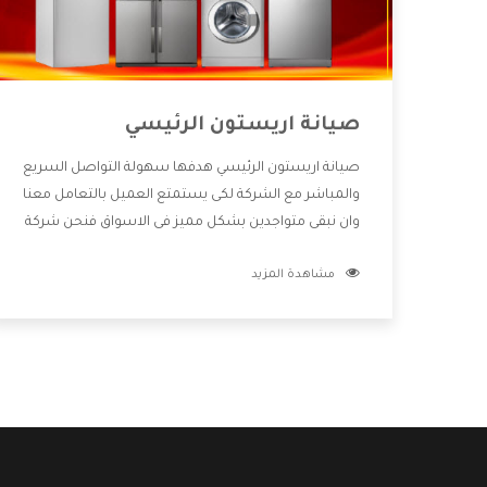
صيانة اريستون الرئيسي
صيانة اريستون الرئيسي هدفها سهولة التواصل السريع
والمباشر مع الشركة لكى يستمتع العميل بالتعامل معنا
وان نبقى متواجدين بشكل مميز فى الاسواق فنحن شركة
كبيرة نهتم بكل التفاصيل المهمة للعميل وان يستمتع
مشاهدة المزيد
بالخدمات التى تنفرد الشركة بها والتى تكون منها خدمة
الصيانة التى تكون من أهم الخدمات التى يرغب بها
العميل لأنها تحافظ على كفاءة المنتج كما أن شركة
اريستون تقدم لنا جميع الأجهزة التى نبحث عنها وأقوى
الأسعار التى تكون مناسبة لكثير من العملاء