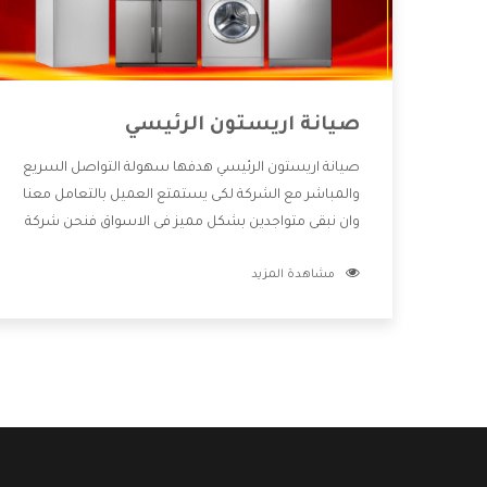
صيانة اريستون الرئيسي
صيانة اريستون الرئيسي هدفها سهولة التواصل السريع
والمباشر مع الشركة لكى يستمتع العميل بالتعامل معنا
وان نبقى متواجدين بشكل مميز فى الاسواق فنحن شركة
كبيرة نهتم بكل التفاصيل المهمة للعميل وان يستمتع
مشاهدة المزيد
بالخدمات التى تنفرد الشركة بها والتى تكون منها خدمة
الصيانة التى تكون من أهم الخدمات التى يرغب بها
العميل لأنها تحافظ على كفاءة المنتج كما أن شركة
اريستون تقدم لنا جميع الأجهزة التى نبحث عنها وأقوى
الأسعار التى تكون مناسبة لكثير من العملاء