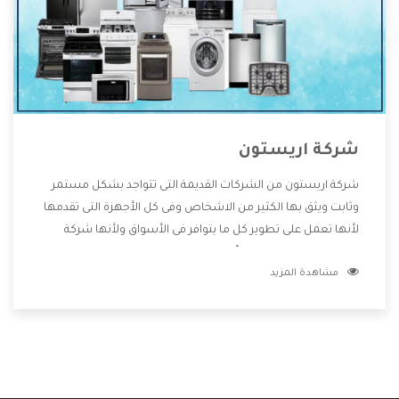
شركة اريستون
شركة اريستون من الشركات القديمة التى تتواجد بشكل مستمر
وثابت ويثق بها الكثير من الاشخاص وفى كل الأجهزة التى تقدمها
لأنها تعمل على تطوير كل ما يتوافر فى الأسواق ولأنها شركة
معروفة تهتم جدا بتوفير أفضل خدمات ما بعد البيع مع المنتجات
مشاهدة المزيد
وتقدم للعملاء أقوى العروض والخصومات التى تسهل على
المستهلك الاستمتاع بشراء جميع ما نقدمه لكم معنا هتجد كل
ما هو جديد وأفضل