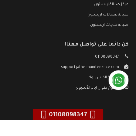
مركز صيانة اريستون
صيانة غسالات اريستون
صيانة ثلاجات اريستون
كن دائما على تواصل معنا!
01108098347
support@the-maintenance.com
صفحة الفيس بوك
مفتوح طوال ايام الأسبوع
01108098347
جميع الحقوق محفوظه ©
صيانة اريستون