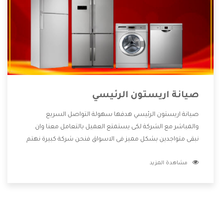
صيانة اريستون الرئيسي
صيانة اريستون الرئيسي هدفها سهولة التواصل السريع
والمباشر مع الشركة لكى يستمتع العميل بالتعامل معنا وان
نبقى متواجدين بشكل مميز فى الاسواق فنحن شركة كبيرة نهتم
بكل التفاصيل المهمة للعميل وان يستمتع بالخدمات التى تنفرد
مشاهدة المزيد
الشركة بها والتى تكون منها خدمة الصيانة التى تكون من أهم
الخدمات التى يرغب بها العميل لأنها تحافظ على كفاءة المنتج
كما أن شركة اريستون تقدم لنا جميع الأجهزة التى نبحث عنها
وأقوى الأسعار التى تكون مناسبة لكثير من العملاء