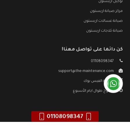
توكيل اريستون
مركز صيانة اريستون
صيانة غسالات اريستون
صيانة ثلاجات اريستون
كن دائما على تواصل معنا!
01108098347
support@the-maintenance.com
صفحة الفيس بوك
مفتوح طوال ايام الأسبوع
01108098347