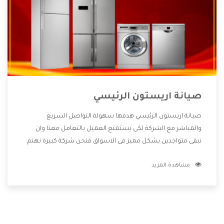
صيانة اريستون الرئيسي
صيانة اريستون الرئيسي هدفها سهولة التواصل السريع
والمباشر مع الشركة لكى يستمتع العميل بالتعامل معنا وان
نبقى متواجدين بشكل مميز فى الاسواق فنحن شركة كبيرة نهتم
بكل التفاصيل المهمة للعميل وان يستمتع بالخدمات التى تنفرد
مشاهدة المزيد
الشركة بها والتى تكون منها خدمة الصيانة التى تكون من أهم
الخدمات التى يرغب بها العميل لأنها تحافظ على كفاءة المنتج
كما أن شركة اريستون تقدم لنا جميع الأجهزة التى نبحث عنها
وأقوى الأسعار التى تكون مناسبة لكثير من العملاء