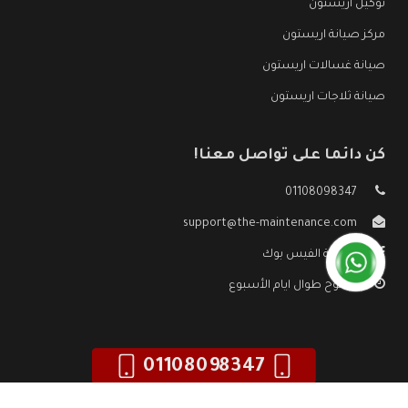
توكيل اريستون
مركز صيانة اريستون
صيانة غسالات اريستون
صيانة ثلاجات اريستون
كن دائما على تواصل معنا!
01108098347
support@the-maintenance.com
صفحة الفيس بوك
مفتوح طوال ايام الأسبوع
01108098347