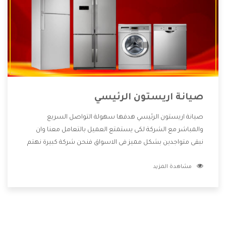
صيانة اريستون الرئيسي
صيانة اريستون الرئيسي هدفها سهولة التواصل السريع
والمباشر مع الشركة لكى يستمتع العميل بالتعامل معنا وان
نبقى متواجدين بشكل مميز فى الاسواق فنحن شركة كبيرة نهتم
بكل التفاصيل المهمة للعميل وان يستمتع بالخدمات التى تنفرد
مشاهدة المزيد
الشركة بها والتى تكون منها خدمة الصيانة التى تكون من أهم
الخدمات التى يرغب بها العميل لأنها تحافظ على كفاءة المنتج
كما أن شركة اريستون تقدم لنا جميع الأجهزة التى نبحث عنها
وأقوى الأسعار التى تكون مناسبة لكثير من العملاء