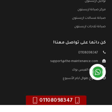
توكيل اريستون
مركز صيانة اريستون
صيانة غسالات اريستون
صيانة ثلاجات اريستون
كن دائما على تواصل معنا!
01108098347
support@the-maintenance.com
صفحة الفيس بوك
مفتوح طوال ايام الأسبوع
01108098347