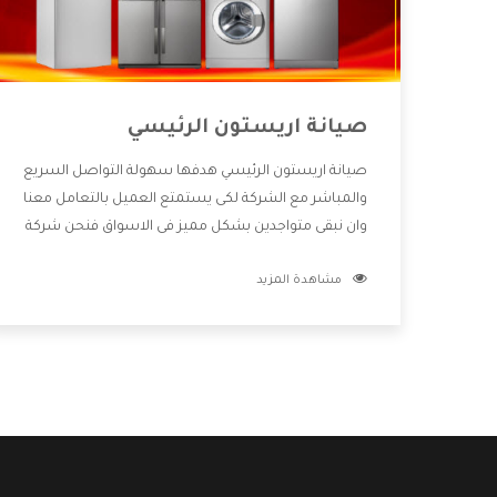
صيانة اريستون الرئيسي
صيانة اريستون الرئيسي هدفها سهولة التواصل السريع
والمباشر مع الشركة لكى يستمتع العميل بالتعامل معنا
وان نبقى متواجدين بشكل مميز فى الاسواق فنحن شركة
كبيرة نهتم بكل التفاصيل المهمة للعميل وان يستمتع
مشاهدة المزيد
بالخدمات التى تنفرد الشركة بها والتى تكون منها خدمة
الصيانة التى تكون من أهم الخدمات التى يرغب بها
العميل لأنها تحافظ على كفاءة المنتج كما أن شركة
اريستون تقدم لنا جميع الأجهزة التى نبحث عنها وأقوى
الأسعار التى تكون مناسبة لكثير من العملاء