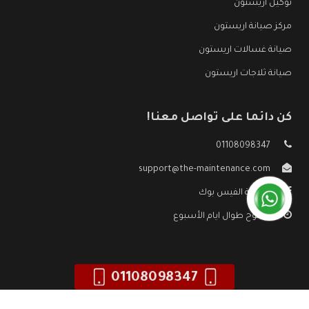
توكيل اريستون
مركز صيانة اريستون
صيانة غسالات اريستون
صيانة ثلاجات اريستون
كن دائما على تواصل معنا!
01108098347
support@the-maintenance.com
صفحة الفيس بوك
مفتوح طوال ايام الأسبوع
01108098347