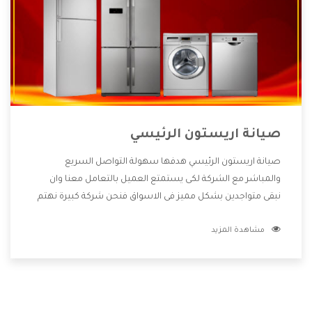
صيانة اريستون الرئيسي
صيانة اريستون الرئيسي هدفها سهولة التواصل السريع
والمباشر مع الشركة لكى يستمتع العميل بالتعامل معنا وان
نبقى متواجدين بشكل مميز فى الاسواق فنحن شركة كبيرة نهتم
بكل التفاصيل المهمة للعميل وان يستمتع بالخدمات التى تنفرد
مشاهدة المزيد
الشركة بها والتى تكون منها خدمة الصيانة التى تكون من أهم
الخدمات التى يرغب بها العميل لأنها تحافظ على كفاءة المنتج
كما أن شركة اريستون تقدم لنا جميع الأجهزة التى نبحث عنها
وأقوى الأسعار التى تكون مناسبة لكثير من العملاء