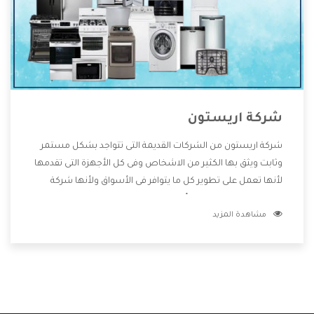
شركة اريستون
شركة اريستون من الشركات القديمة التى تتواجد بشكل مستمر
وثابت ويثق بها الكثير من الاشخاص وفى كل الأجهزة التى تقدمها
لأنها تعمل على تطوير كل ما يتوافر فى الأسواق ولأنها شركة
معروفة تهتم جدا بتوفير أفضل خدمات ما بعد البيع مع المنتجات
مشاهدة المزيد
وتقدم للعملاء أقوى العروض والخصومات التى تسهل على
المستهلك الاستمتاع بشراء جميع ما نقدمه لكم معنا هتجد كل
ما هو جديد وأفضل