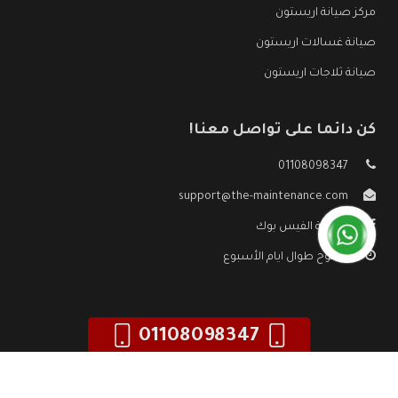
مركز صيانة اريستون
صيانة غسالات اريستون
صيانة ثلاجات اريستون
كن دائما على تواصل معنا!
01108098347
support@the-maintenance.com
صفحة الفيس بوك
مفتوح طوال ايام الأسبوع
01108098347
جميع الحقوق محفوظه ©
صيانة اريستون