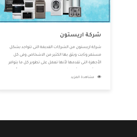
شركة اريستون
شركة اريستون من الشركات القديمة التى تتواجد بشكل
مستمر وثابت ويثق بها الكثير من الاشخاص وفى كل
الأجهزة التى تقدمها لأنها تعمل على تطوير كل ما يتوافر
فى الأسواق ولأنها شركة معروفة تهتم جدا بتوفير أفضل
مشاهدة المزيد
خدمات ما بعد البيع مع المنتجات وتقدم للعملاء أقوى
العروض والخصومات التى تسهل على المستهلك
الاستمتاع بشراء جميع ما نقدمه لكم معنا هتجد كل ما
هو جديد وأفضل