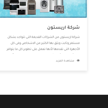
شركة اريستون
شركة اريستون من الشركات القديمة التى تتواجد بشكل
مستمر وثابت ويثق بها الكثير من الاشخاص وفى كل
الأجهزة التى تقدمها لأنها تعمل على تطوير كل ما يتوافر
فى الأسواق ولأنها شركة معروفة تهتم جدا بتوفير أفضل
مشاهدة المزيد
خدمات ما بعد البيع مع المنتجات وتقدم للعملاء أقوى
العروض والخصومات التى تسهل على المستهلك
الاستمتاع بشراء جميع ما نقدمه لكم معنا هتجد كل ما
هو جديد وأفضل