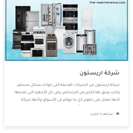
شركة اريستون
شركة اريستون من الشركات القديمة التى تتواجد بشكل مستمر
وثابت ويثق بها الكثير من الاشخاص وفى كل الأجهزة التى تقدمها
لأنها تعمل على تطوير كل ما يتوافر فى الأسواق ولأنها شركة
معروفة تهتم جدا بتوفير أفضل خدمات ما بعد البيع مع المنتجات
مشاهدة المزيد
وتقدم للعملاء أقوى العروض والخصومات التى تسهل على
المستهلك الاستمتاع بشراء جميع ما نقدمه لكم معنا هتجد كل
ما هو جديد وأفضل