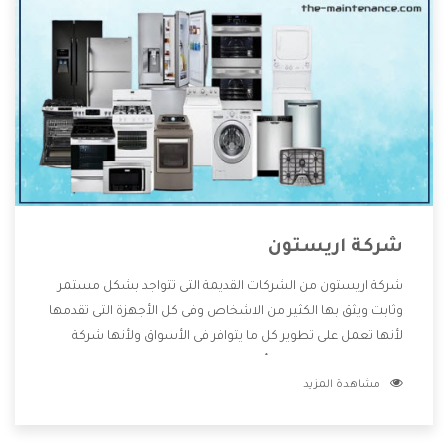
شركة اريستون
شركة اريستون من الشركات القديمة التى تتواجد بشكل مستمر
وثابت ويثق بها الكثير من الاشخاص وفى كل الأجهزة التى تقدمها
لأنها تعمل على تطوير كل ما يتوافر فى الأسواق ولأنها شركة
معروفة تهتم جدا بتوفير أفضل خدمات ما بعد البيع مع المنتجات
مشاهدة المزيد
وتقدم للعملاء أقوى العروض والخصومات التى تسهل على
المستهلك الاستمتاع بشراء جميع ما نقدمه لكم معنا هتجد كل
ما هو جديد وأفضل