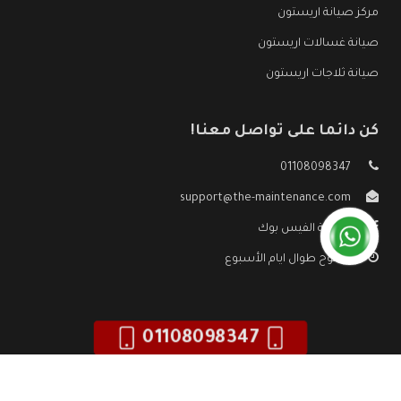
مركز صيانة اريستون
صيانة غسالات اريستون
صيانة ثلاجات اريستون
كن دائما على تواصل معنا!
01108098347
support@the-maintenance.com
صفحة الفيس بوك
مفتوح طوال ايام الأسبوع
01108098347
جميع الحقوق محفوظه ©
صيانة اريستون