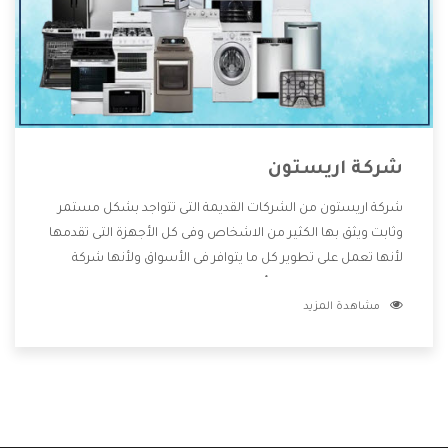
شركة اريستون
شركة اريستون من الشركات القديمة التى تتواجد بشكل مستمر
وثابت ويثق بها الكثير من الاشخاص وفى كل الأجهزة التى تقدمها
لأنها تعمل على تطوير كل ما يتوافر فى الأسواق ولأنها شركة
معروفة تهتم جدا بتوفير أفضل خدمات ما بعد البيع مع المنتجات
مشاهدة المزيد
وتقدم للعملاء أقوى العروض والخصومات التى تسهل على
المستهلك الاستمتاع بشراء جميع ما نقدمه لكم معنا هتجد كل
ما هو جديد وأفضل