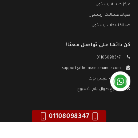
مركز صيانة اريستون
صيانة غسالات اريستون
صيانة ثلاجات اريستون
كن دائما على تواصل معنا!
01108098347
support@the-maintenance.com
صفحة الفيس بوك
مفتوح طوال ايام الأسبوع
01108098347
جميع الحقوق محفوظه ©
صيانة اريستون