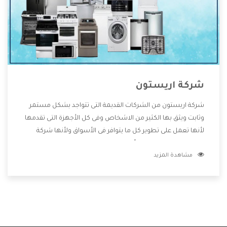
شركة اريستون
شركة اريستون من الشركات القديمة التى تتواجد بشكل مستمر
وثابت ويثق بها الكثير من الاشخاص وفى كل الأجهزة التى تقدمها
لأنها تعمل على تطوير كل ما يتوافر فى الأسواق ولأنها شركة
معروفة تهتم جدا بتوفير أفضل خدمات ما بعد البيع مع المنتجات
مشاهدة المزيد
وتقدم للعملاء أقوى العروض والخصومات التى تسهل على
المستهلك الاستمتاع بشراء جميع ما نقدمه لكم معنا هتجد كل
ما هو جديد وأفضل