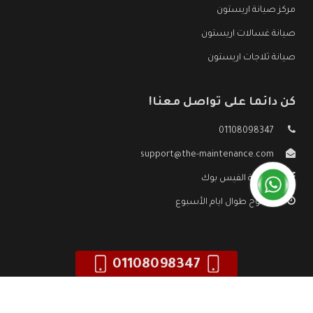
مركز صيانة اريستون
صيانة غسالات اريستون
صيانة ثلاجات اريستون
كن دائما على تواصل معنا!
01108098347
support@the-maintenance.com
صفحة الفيس بوك
مفتوح طوال ايام الأسبوع
01108098347
جميع الحقوق محفوظه ©
صيانة اريستون