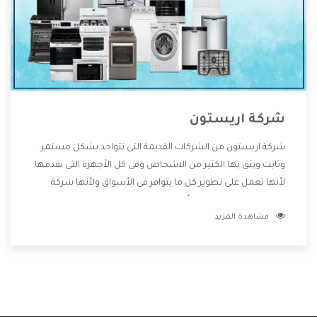
شركة اريستون
شركة اريستون من الشركات القديمة التى تتواجد بشكل مستمر
وثابت ويثق بها الكثير من الاشخاص وفى كل الأجهزة التى تقدمها
لأنها تعمل على تطوير كل ما يتوافر فى الأسواق ولأنها شركة
معروفة تهتم جدا بتوفير أفضل خدمات ما بعد البيع مع المنتجات
مشاهدة المزيد
وتقدم للعملاء أقوى العروض والخصومات التى تسهل على
المستهلك الاستمتاع بشراء جميع ما نقدمه لكم معنا هتجد كل
ما هو جديد وأفضل