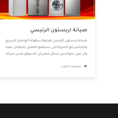
صيانة اريستون الرئيسي
صيانة اريستون الرئيسي هدفها سهولة التواصل السريع
والمباشر مع الشركة لكى يستمتع العميل بالتعامل معنا
وان نبقى متواجدين بشكل مميز فى الاسواق فنحن شركة
كبيرة نهتم بكل التفاصيل المهمة للعميل وان يستمتع
مشاهدة المزيد
بالخدمات التى تنفرد الشركة بها والتى تكون منها خدمة
الصيانة التى تكون من أهم الخدمات التى يرغب بها
العميل لأنها تحافظ على كفاءة المنتج كما أن شركة
اريستون تقدم لنا جميع الأجهزة التى نبحث عنها وأقوى
الأسعار التى تكون مناسبة لكثير من العملاء