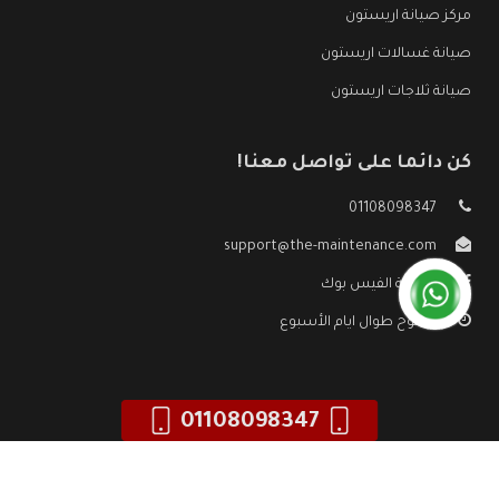
مركز صيانة اريستون
صيانة غسالات اريستون
صيانة ثلاجات اريستون
كن دائما على تواصل معنا!
01108098347
support@the-maintenance.com
صفحة الفيس بوك
مفتوح طوال ايام الأسبوع
01108098347
جميع الحقوق محفوظه ©
صيانة اريستون