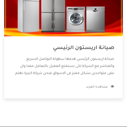
صيانة اريستون الرئيسي
صيانة اريستون الرئيسي هدفها سهولة التواصل السريع
والمباشر مع الشركة لكى يستمتع العميل بالتعامل معنا وان
نبقى متواجدين بشكل مميز فى الاسواق فنحن شركة كبيرة نهتم
بكل التفاصيل المهمة للعميل وان يستمتع بالخدمات التى تنفرد
مشاهدة المزيد
الشركة بها والتى تكون منها خدمة الصيانة التى تكون من أهم
الخدمات التى يرغب بها العميل لأنها تحافظ على كفاءة المنتج
كما أن شركة اريستون تقدم لنا جميع الأجهزة التى نبحث عنها
وأقوى الأسعار التى تكون مناسبة لكثير من العملاء